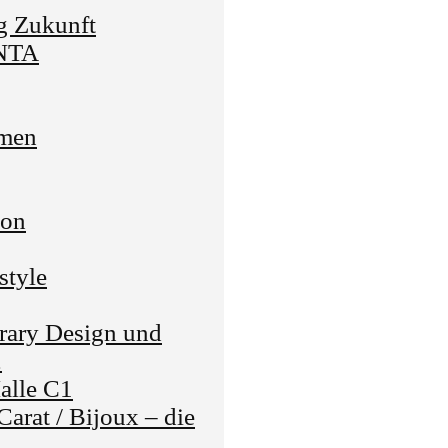
g Zukunft
ENTA
men
lon
style
ary Design und
2
Halle C1
arat / Bijoux – die