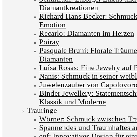
Diamantkreationen
Richard Hans Becker: Schmuck 
Emotion
Recarlo: Diamanten im Herzen
Poiray
Pasquale Bruni: Florale Träum
Diamanten
Luísa Rosas: Fine Jewelry auf 
Nanis: Schmuck in seiner weib
Juwelenzauber von Capolovor
Binder Jewellery: Statementsc
Klassik und Moderne
Trauringe
Wörner: Schmuck zwischen Tra
Spannendes und Traumhaftes a
egf: Innovatives Design für ein