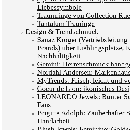
Liebessymbole
Traumringe von Collection Ru
Tantalum Trauringe
Design & Trendschmuck
Sanaz Kröger (Vertriebsleitun
Brands) über Lieblingsplätze, 
Nachhaltigkeit
Gemini: Herrenschmuck handgef
Nordahl Andersen: Markenhaus 
MyTrends: Frisch, leicht und v
Coeur de Lion: ikonisches Desi
LEONARDO Jewels: Bunter Sc
Fans
Brigitte Adolph: Zauberhafter 
Handarbeit
Blush Jewels: Femininer Golds