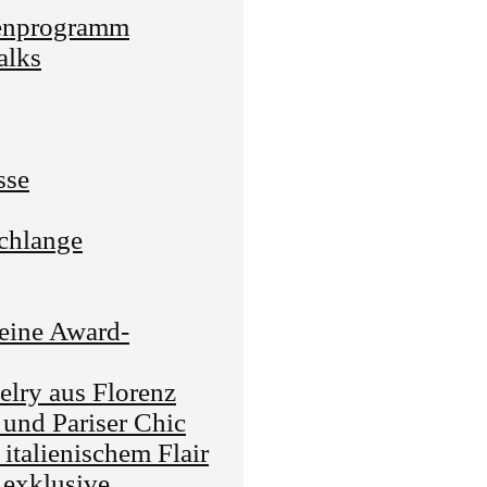
nprogramm
lks
sse
chlange
 eine Award-
lry aus Florenz
 und Pariser Chic
talienischem Flair
 exklusive