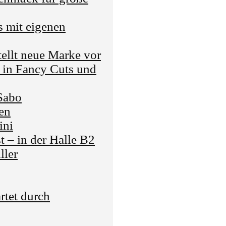
s mit eigenen
ellt neue Marke vor
in Fancy Cuts und
Sabo
en
ini
t – in der Halle B2
ller
rtet durch