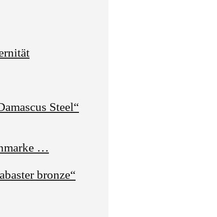
rnität
amascus Steel“
enmarke …
abaster bronze“