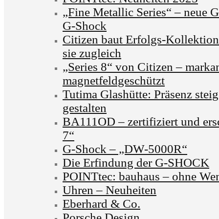
„Fine Metallic Series“ – neue 
G-Shock
Citizen baut Erfolgs-Kollektion
sie zugleich
„Series 8“ von Citizen – marka
magnetfeldgeschützt
Tutima Glashütte: Präsenz stei
gestalten
BA111OD – zertifiziert und ers
7“
G-Shock – „DW-5000R“
Die Erfindung der G-SHOCK
POINTtec: bauhaus – ohne We
Uhren – Neuheiten
Eberhard & Co.
Porsche Design