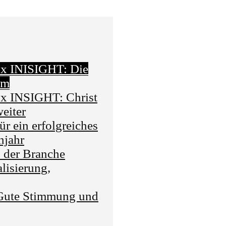
 x INISIGHT: Die
rm
x INSIGHT: Christ
eiter
 ein erfolgreiches
njahr
der Branche
isierung,
ute Stimmung und