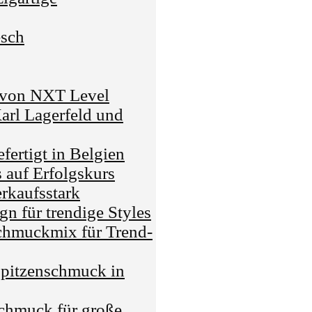
esch
g von NXT Level
Karl Lagerfeld und
ertigt in Belgien
auf Erfolgskurs
erkaufsstark
gn für trendige Styles
hmuckmix für Trend-
Spitzenschmuck in
chmuck für große