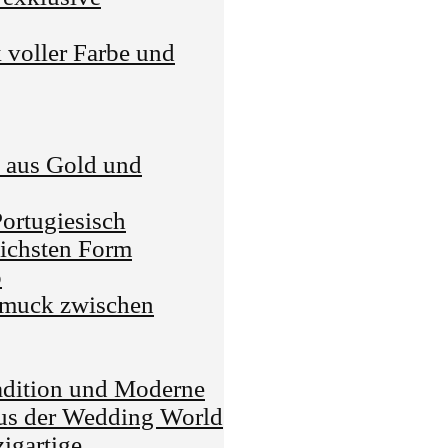
voller Farbe und
e aus Gold und
Portugiesisch
lichsten Form
o
hmuck zwischen
dition und Moderne
us der Wedding World
zigartige