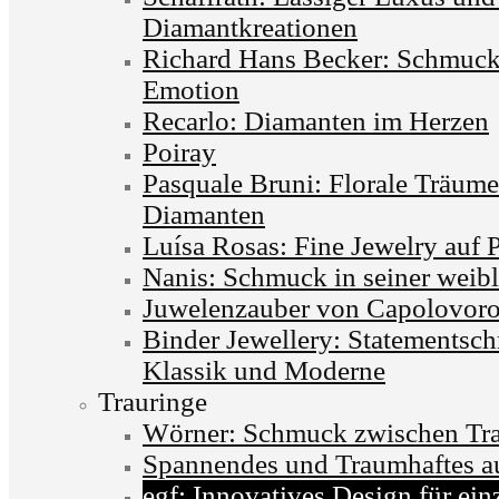
Diamantkreationen
Richard Hans Becker: Schmuck 
Emotion
Recarlo: Diamanten im Herzen
Poiray
Pasquale Bruni: Florale Träum
Diamanten
Luísa Rosas: Fine Jewelry auf 
Nanis: Schmuck in seiner weib
Juwelenzauber von Capolovor
Binder Jewellery: Statementsc
Klassik und Moderne
Trauringe
Wörner: Schmuck zwischen Tra
Spannendes und Traumhaftes a
egf: Innovatives Design für ein