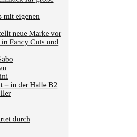
s mit eigenen
ellt neue Marke vor
in Fancy Cuts und
Sabo
en
ini
t – in der Halle B2
ller
rtet durch