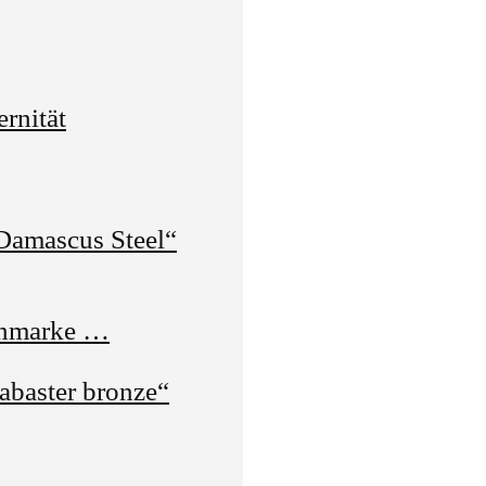
rnität
amascus Steel“
enmarke …
abaster bronze“