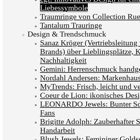
Liebessymbole
Traumringe von Collection Ru
Tantalum Trauringe
Design & Trendschmuck
Sanaz Kröger (Vertriebsleitun
Brands) über Lieblingsplätze, 
Nachhaltigkeit
Gemini: Herrenschmuck handgef
Nordahl Andersen: Markenhaus 
MyTrends: Frisch, leicht und v
Coeur de Lion: ikonisches Desi
LEONARDO Jewels: Bunter Sc
Fans
Brigitte Adolph: Zauberhafter 
Handarbeit
Blush Jewels: Femininer Golds