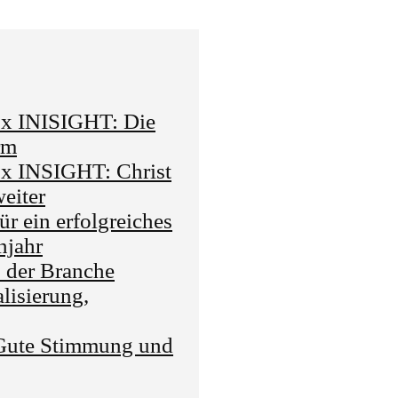
 x INISIGHT: Die
rm
x INSIGHT: Christ
eiter
 ein erfolgreiches
njahr
der Branche
isierung,
ute Stimmung und