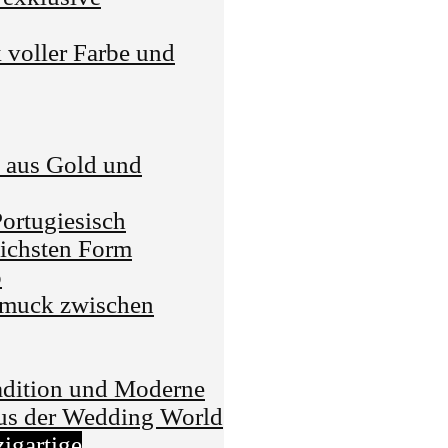
voller Farbe und
e aus Gold und
Portugiesisch
lichsten Form
o
hmuck zwischen
dition und Moderne
us der Wedding World
zigartige