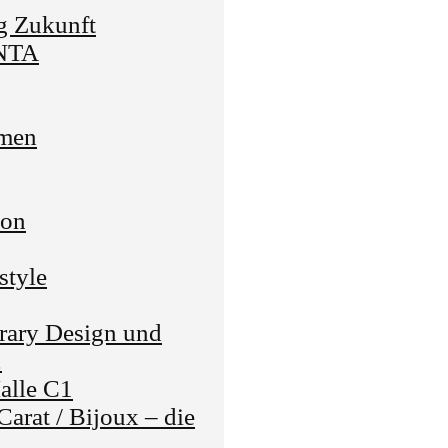
g Zukunft
ENTA
men
lon
style
ary Design und
2
Halle C1
arat / Bijoux – die