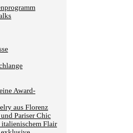
nprogramm
lks
sse
chlange
 eine Award-
lry aus Florenz
 und Pariser Chic
talienischem Flair
 exklusive