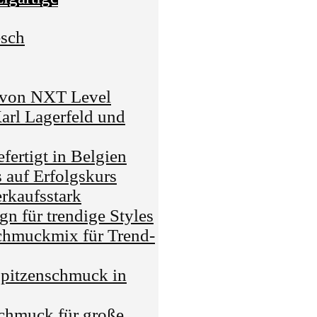
esch
g von NXT Level
Karl Lagerfeld und
ertigt in Belgien
auf Erfolgskurs
erkaufsstark
gn für trendige Styles
hmuckmix für Trend-
Spitzenschmuck in
chmuck für große