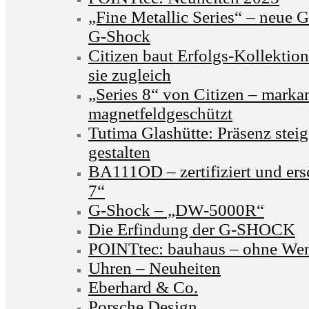
„Fine Metallic Series“ – neue 
G-Shock
Citizen baut Erfolgs-Kollektion
sie zugleich
„Series 8“ von Citizen – marka
magnetfeldgeschützt
Tutima Glashütte: Präsenz stei
gestalten
BA111OD – zertifiziert und ers
7“
G-Shock – „DW-5000R“
Die Erfindung der G-SHOCK
POINTtec: bauhaus – ohne We
Uhren – Neuheiten
Eberhard & Co.
Porsche Design