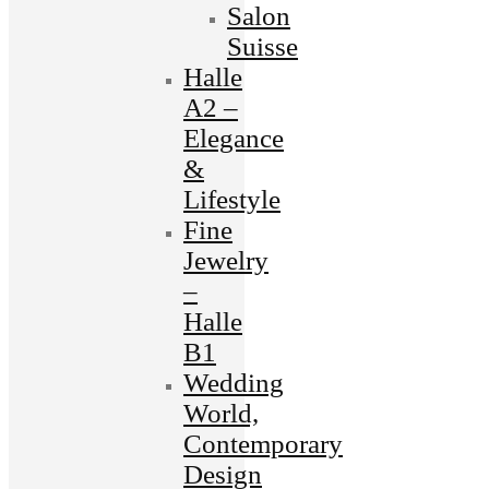
Salon
Suisse
Halle
A2 –
Elegance
&
Lifestyle
Fine
Jewelry
–
Halle
B1
Wedding
World,
Contemporary
Design