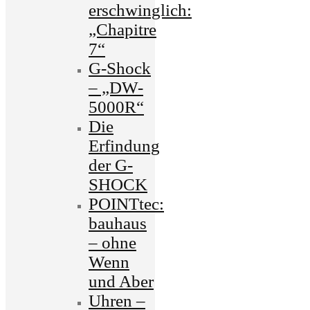
erschwinglich:
„Chapitre
7“
G-Shock
– „DW-
5000R“
Die
Erfindung
der G-
SHOCK
POINTtec:
bauhaus
– ohne
Wenn
und Aber
Uhren –