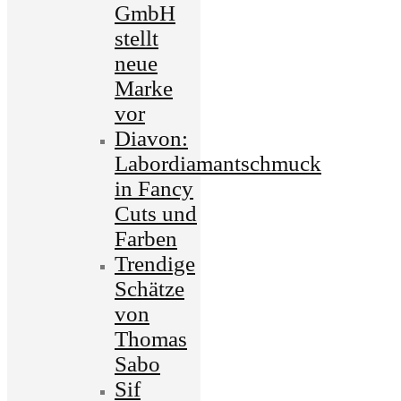
GmbH
stellt
neue
Marke
vor
Diavon:
Labordiamantschmuck
in Fancy
Cuts und
Farben
Trendige
Schätze
von
Thomas
Sabo
Sif