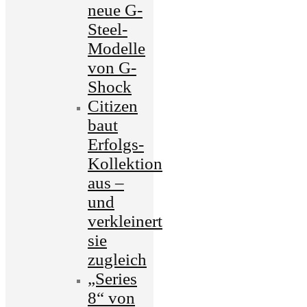
neue G-
Steel-
Modelle
von G-
Shock
Citizen
baut
Erfolgs-
Kollektion
aus –
und
verkleinert
sie
zugleich
„Series
8“ von