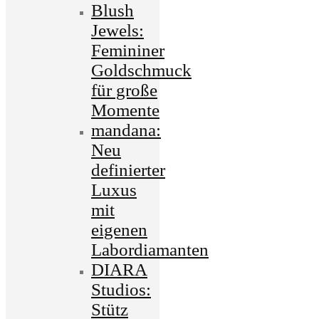
Blush
Jewels:
Femininer
Goldschmuck
für große
Momente
mandana:
Neu
definierter
Luxus
mit
eigenen
Labordiamanten
DIARA
Studios:
Stütz