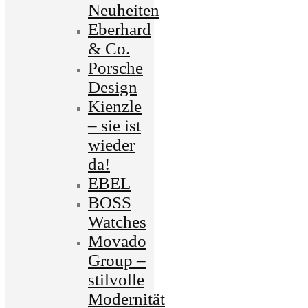
Neuheiten
Eberhard
& Co.
Porsche
Design
Kienzle
– sie ist
wieder
da!
EBEL
BOSS
Watches
Movado
Group –
stilvolle
Modernität