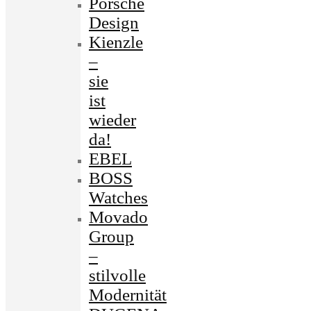
Porsche
Design
Kienzle
–
sie
ist
wieder
da!
EBEL
BOSS
Watches
Movado
Group
–
stilvolle
Modernität