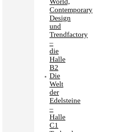
World,
Contemporary
Design
und
Trendfactory
–
die
Halle
B2
Die
Welt
der
Edelsteine
–
Halle
C1