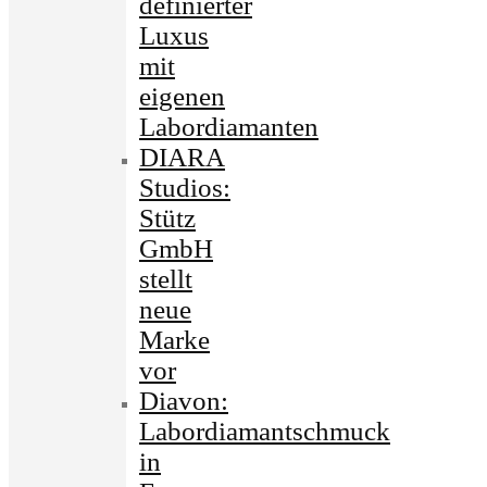
definierter
Luxus
mit
eigenen
Labordiamanten
DIARA
Studios:
Stütz
GmbH
stellt
neue
Marke
vor
Diavon:
Labordiamantschmuck
in