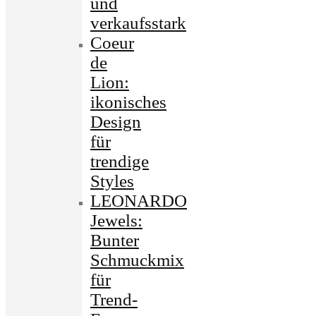
und
verkaufsstark
Coeur
de
Lion:
ikonisches
Design
für
trendige
Styles
LEONARDO
Jewels:
Bunter
Schmuckmix
für
Trend-