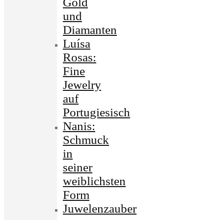
Gold
und
Diamanten
Luísa
Rosas:
Fine
Jewelry
auf
Portugiesisch
Nanis:
Schmuck
in
seiner
weiblichsten
Form
Juwelenzauber