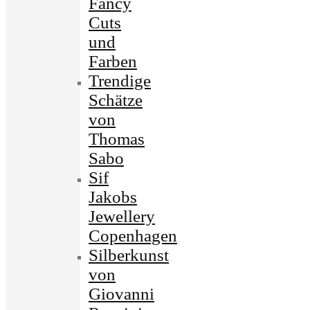
Fancy
Cuts
und
Farben
Trendige
Schätze
von
Thomas
Sabo
Sif
Jakobs
Jewellery
Copenhagen
Silberkunst
von
Giovanni