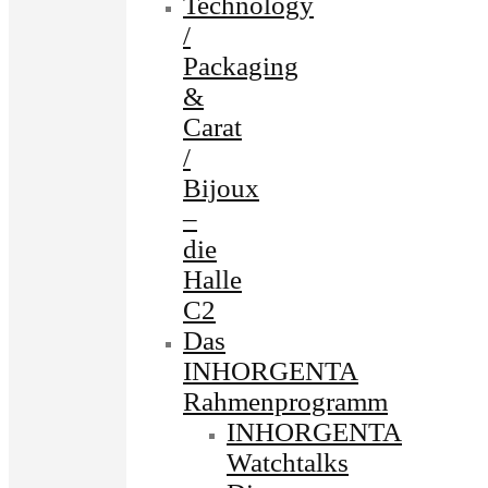
Technology
/
Packaging
&
Carat
/
Bijoux
–
die
Halle
C2
Das
INHORGENTA
Rahmenprogramm
INHORGENTA
Watchtalks