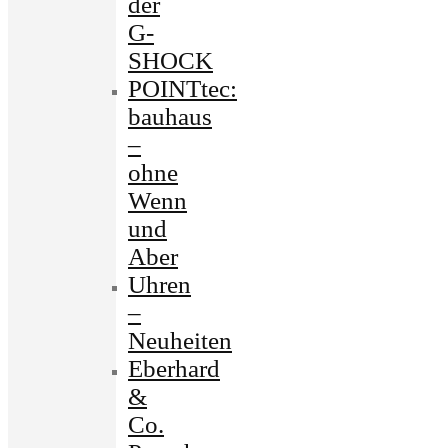
der
G-
SHOCK
POINTtec:
bauhaus
–
ohne
Wenn
und
Aber
Uhren
–
Neuheiten
Eberhard
&
Co.