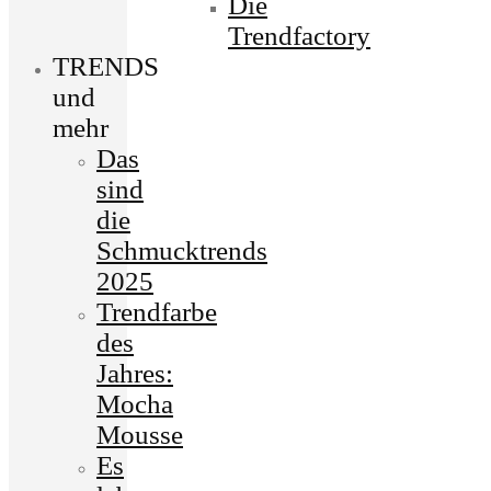
Die
Trendfactory
TRENDS
und
mehr
Das
sind
die
Schmucktrends
2025
Trendfarbe
des
Jahres:
Mocha
Mousse
Es