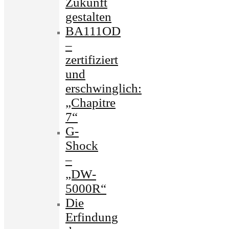
Zukunft
gestalten
BA111OD
–
zertifiziert
und
erschwinglich:
„Chapitre
7“
G-
Shock
–
„DW-
5000R“
Die
Erfindung