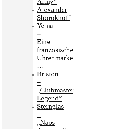
Army”
Alexander
Shorokhoff
Yema
–
Eine
französische
Uhrenmarke
…
Briston
–
„Clubmaster
Legend”
Sternglas
–
„Naos