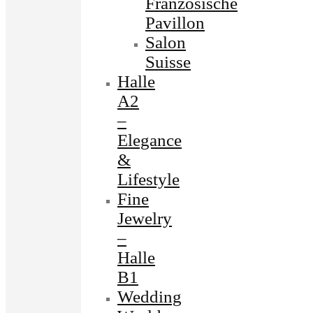
Französische
Pavillon
Salon
Suisse
Halle
A2
–
Elegance
&
Lifestyle
Fine
Jewelry
–
Halle
B1
Wedding