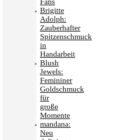
Fans
Brigitte
Adolph:
Zauberhafter
Spitzenschmuck
in
Handarbeit
Blush
Jewels:
Femininer
Goldschmuck
für
große
Momente
mandana:
Neu