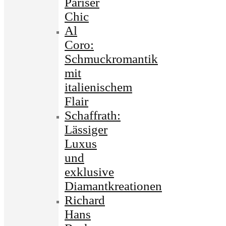
Pariser
Chic
Al
Coro:
Schmuckromantik
mit
italienischem
Flair
Schaffrath:
Lässiger
Luxus
und
exklusive
Diamantkreationen
Richard
Hans