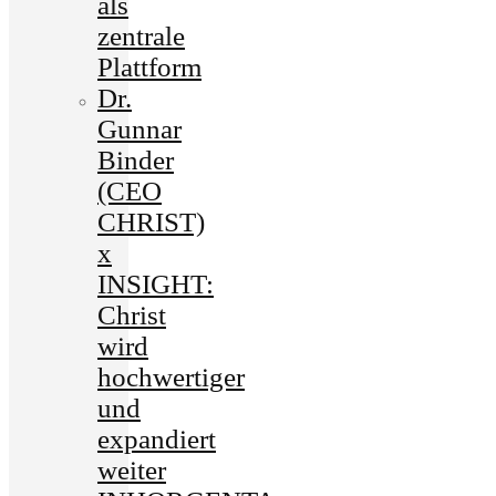
als
zentrale
Plattform
Dr.
Gunnar
Binder
(CEO
CHRIST)
x
INSIGHT:
Christ
wird
hochwertiger
und
expandiert
weiter