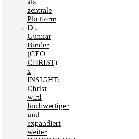
als
zentrale
Plattform
Dr.
Gunnar
Binder
(CEO
CHRIST)
x
INSIGHT:
Christ
wird
hochwertiger
und
expandiert
weiter