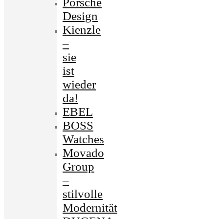
Porsche
Design
Kienzle
–
sie
ist
wieder
da!
EBEL
BOSS
Watches
Movado
Group
–
stilvolle
Modernität