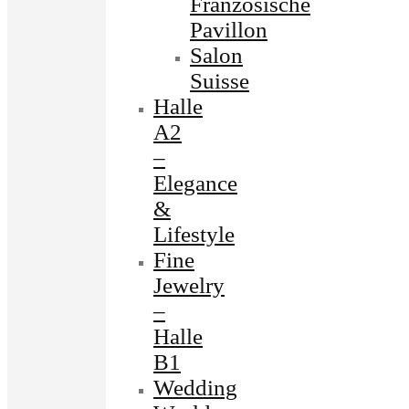
Französische
Pavillon
Salon
Suisse
Halle
A2
–
Elegance
&
Lifestyle
Fine
Jewelry
–
Halle
B1
Wedding