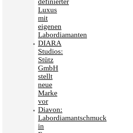
definierter
Luxus
mit
eigenen
Labordiamanten
DIARA
Studios:
Stütz
GmbH
stellt
neue
Marke
vor
Diavon:
Labordiamantschmuck
in