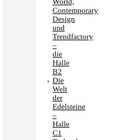
World,
Contemporary
Design
und
Trendfactory
–
die
Halle
B2
Die
Welt
der
Edelsteine
–
Halle
C1