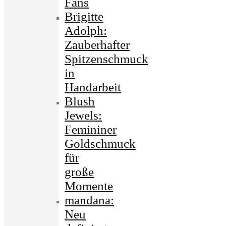
Fans
Brigitte
Adolph:
Zauberhafter
Spitzenschmuck
in
Handarbeit
Blush
Jewels:
Femininer
Goldschmuck
für
große
Momente
mandana:
Neu