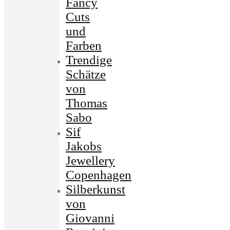
Fancy
Cuts
und
Farben
Trendige
Schätze
von
Thomas
Sabo
Sif
Jakobs
Jewellery
Copenhagen
Silberkunst
von
Giovanni