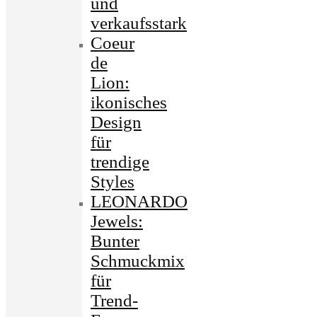
und
verkaufsstark
Coeur
de
Lion:
ikonisches
Design
für
trendige
Styles
LEONARDO
Jewels:
Bunter
Schmuckmix
für
Trend-