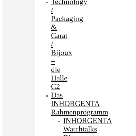
Technology
/
Packaging
&
Carat
/
Bijoux
–
die
Halle
C2
Das
INHORGENTA
Rahmenprogramm
INHORGENTA
Watchtalks