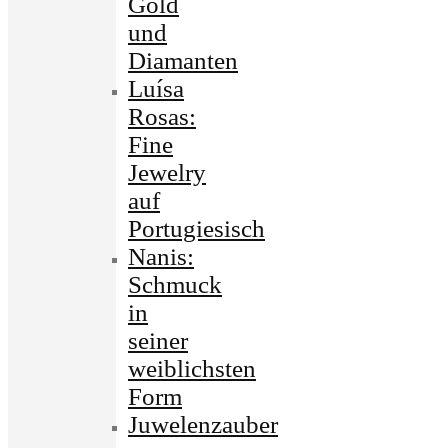
Gold
und
Diamanten
Luísa
Rosas:
Fine
Jewelry
auf
Portugiesisch
Nanis:
Schmuck
in
seiner
weiblichsten
Form
Juwelenzauber