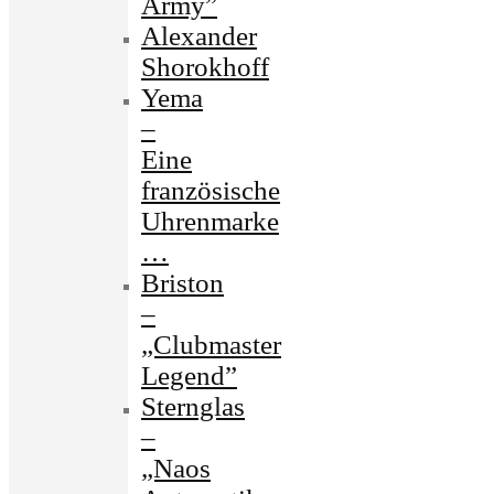
Army”
Alexander
Shorokhoff
Yema
–
Eine
französische
Uhrenmarke
…
Briston
–
„Clubmaster
Legend”
Sternglas
–
„Naos