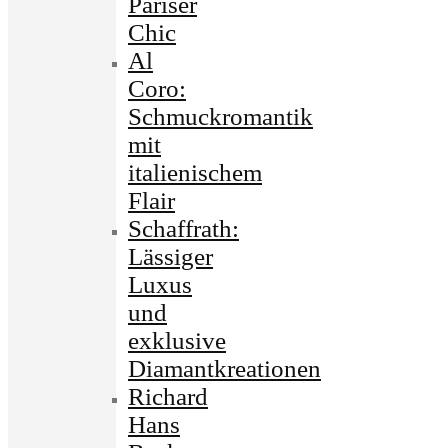
Pariser
Chic
Al
Coro:
Schmuckromantik
mit
italienischem
Flair
Schaffrath:
Lässiger
Luxus
und
exklusive
Diamantkreationen
Richard
Hans