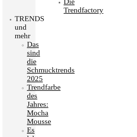
Die
Trendfactory
TRENDS
und
mehr
Das
sind
die
Schmucktrends
2025
Trendfarbe
des
Jahres:
Mocha
Mousse
Es