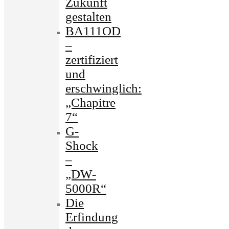
Zukunft
gestalten
BA111OD
–
zertifiziert
und
erschwinglich:
„Chapitre
7“
G-
Shock
–
„DW-
5000R“
Die
Erfindung