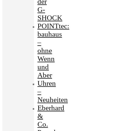
der
G-
SHOCK
POINTtec:
bauhaus
–
ohne
Wenn
und
Aber
Uhren
–
Neuheiten
Eberhard
&
Co.