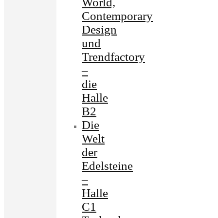
World,
Contemporary
Design
und
Trendfactory
–
die
Halle
B2
Die
Welt
der
Edelsteine
–
Halle
C1