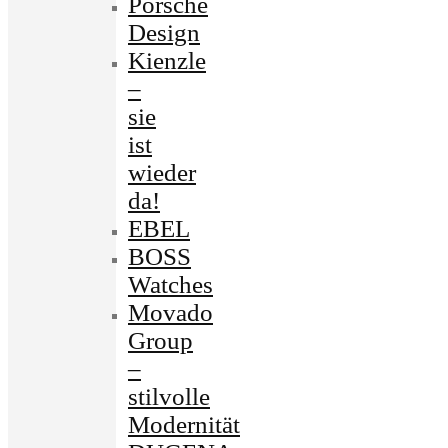
Porsche
Design
Kienzle
–
sie
ist
wieder
da!
EBEL
BOSS
Watches
Movado
Group
–
stilvolle
Modernität