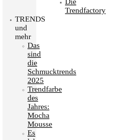
Die
Trendfactory
TRENDS
und
mehr
Das
sind
die
Schmucktrends
2025
Trendfarbe
des
Jahres:
Mocha
Mousse
Es