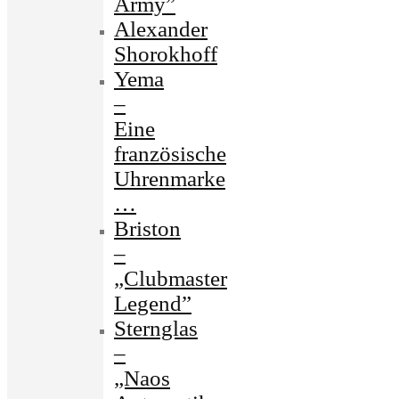
Army”
Alexander
Shorokhoff
Yema
–
Eine
französische
Uhrenmarke
…
Briston
–
„Clubmaster
Legend”
Sternglas
–
„Naos