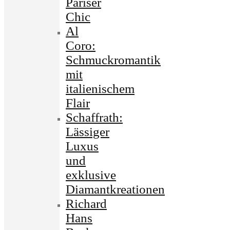
Pariser
Chic
Al
Coro:
Schmuckromantik
mit
italienischem
Flair
Schaffrath:
Lässiger
Luxus
und
exklusive
Diamantkreationen
Richard
Hans