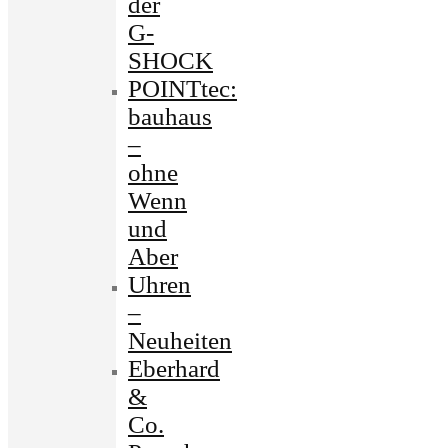
der
G-
SHOCK
POINTtec:
bauhaus
–
ohne
Wenn
und
Aber
Uhren
–
Neuheiten
Eberhard
&
Co.