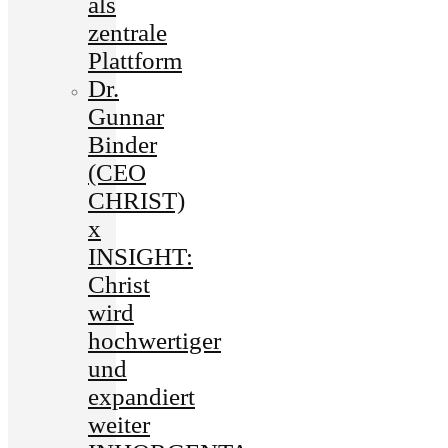
als
zentrale
Plattform
Dr.
Gunnar
Binder
(CEO
CHRIST)
x
INSIGHT:
Christ
wird
hochwertiger
und
expandiert
weiter