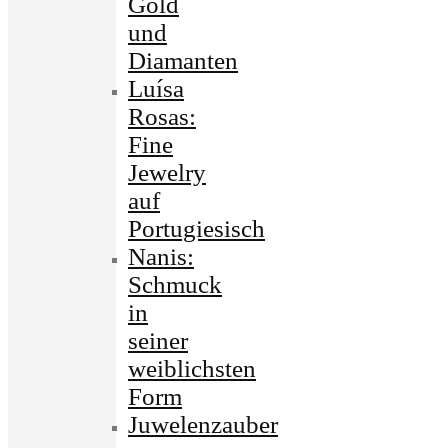
Gold
und
Diamanten
Luísa
Rosas:
Fine
Jewelry
auf
Portugiesisch
Nanis:
Schmuck
in
seiner
weiblichsten
Form
Juwelenzauber