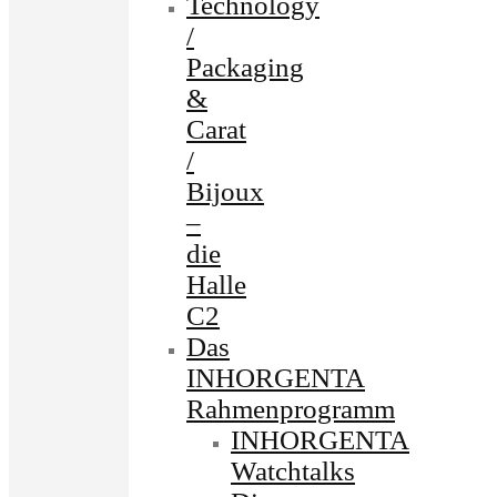
Technology
/
Packaging
&
Carat
/
Bijoux
–
die
Halle
C2
Das
INHORGENTA
Rahmenprogramm
INHORGENTA
Watchtalks