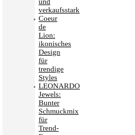
und
verkaufsstark
Coeur
de
Lion:
ikonisches
Design
für
trendige
Styles
LEONARDO
Jewels:
Bunter
Schmuckmix
für
Trend-