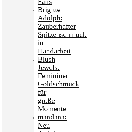
Fans
Brigitte
Adolph:
Zauberhafter
Spitzenschmuck
in
Handarbeit
Blush
Jewels:
Femininer
Goldschmuck
für
große
Momente
mandana:
Neu