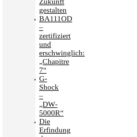
Zukunft
gestalten
BA111OD
–
zertifiziert
und
erschwinglich:
„Chapitre
7“
G-
Shock
–
„DW-
5000R“
Die
Erfindung