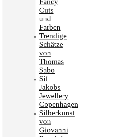
Fancy
Cuts
und
Farben
Trendige
Schätze
von
Thomas
Sabo
Sif
Jakobs
Jewellery
Copenhagen
Silberkunst
von
Giovanni