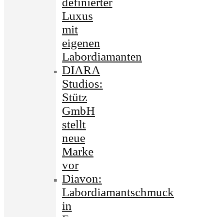
definierter
Luxus
mit
eigenen
Labordiamanten
DIARA
Studios:
Stütz
GmbH
stellt
neue
Marke
vor
Diavon:
Labordiamantschmuck
in