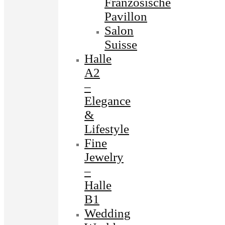
Französische
Pavillon
Salon
Suisse
Halle
A2
–
Elegance
&
Lifestyle
Fine
Jewelry
–
Halle
B1
Wedding