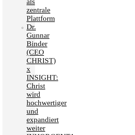
als
zentrale
Plattform
Dr.
Gunnar
Binder
(CEO
CHRIST)
x
INSIGHT:
Christ
wird
hochwertiger
und
expandiert
weiter