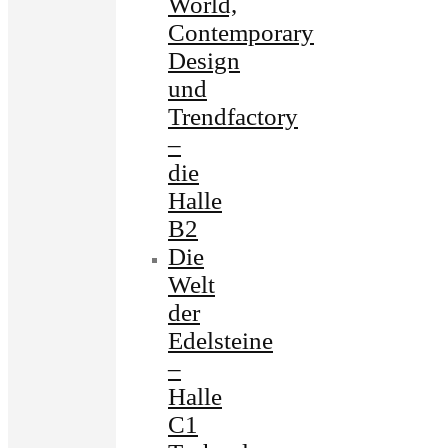
World,
Contemporary
Design
und
Trendfactory
–
die
Halle
B2
Die
Welt
der
Edelsteine
–
Halle
C1