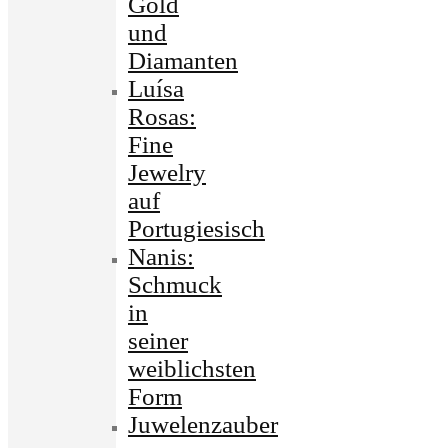
Gold
und
Diamanten
Luísa
Rosas:
Fine
Jewelry
auf
Portugiesisch
Nanis:
Schmuck
in
seiner
weiblichsten
Form
Juwelenzauber