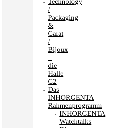
Technology
/
Packaging
&
Carat
/
Bijoux
–
die
Halle
C2
Das
INHORGENTA
Rahmenprogramm
INHORGENTA
Watchtalks