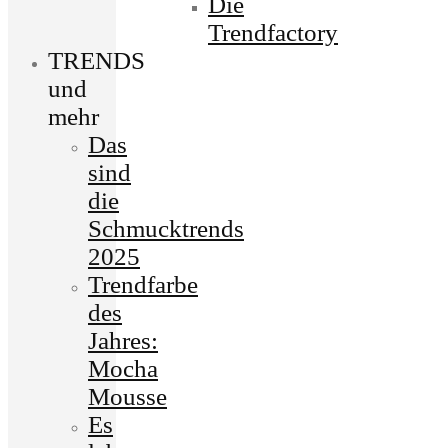
Die
Trendfactory
TRENDS
und
mehr
Das
sind
die
Schmucktrends
2025
Trendfarbe
des
Jahres:
Mocha
Mousse
Es