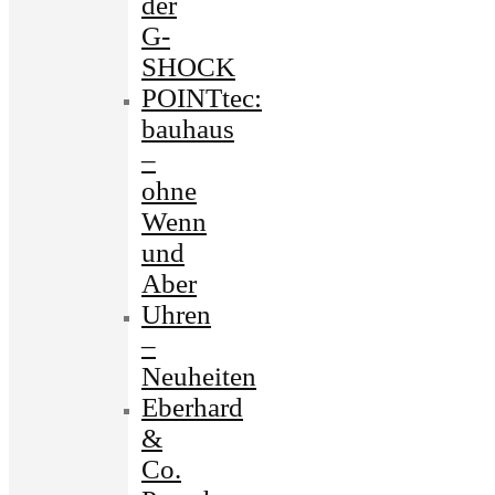
der
G-
SHOCK
POINTtec:
bauhaus
–
ohne
Wenn
und
Aber
Uhren
–
Neuheiten
Eberhard
&
Co.