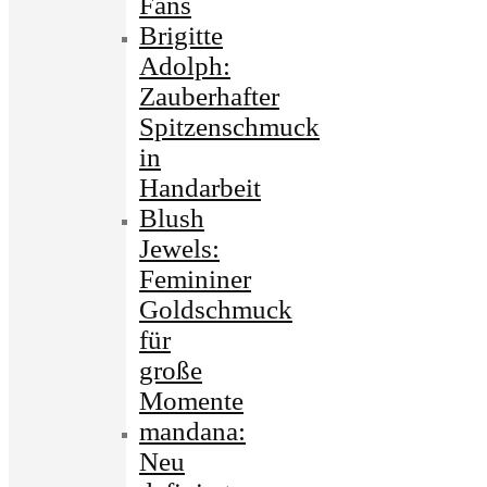
Fans
Brigitte
Adolph:
Zauberhafter
Spitzenschmuck
in
Handarbeit
Blush
Jewels:
Femininer
Goldschmuck
für
große
Momente
mandana:
Neu