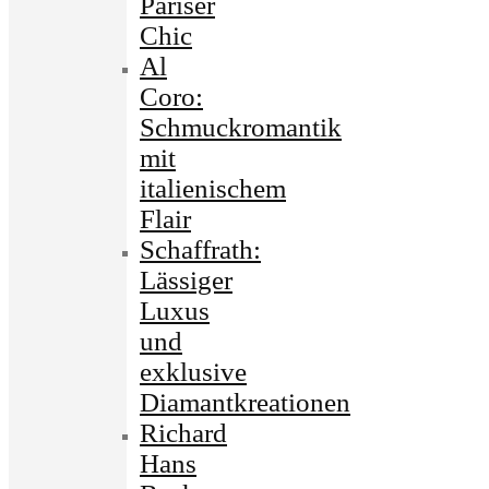
Pariser
Chic
Al
Coro:
Schmuckromantik
mit
italienischem
Flair
Schaffrath:
Lässiger
Luxus
und
exklusive
Diamantkreationen
Richard
Hans