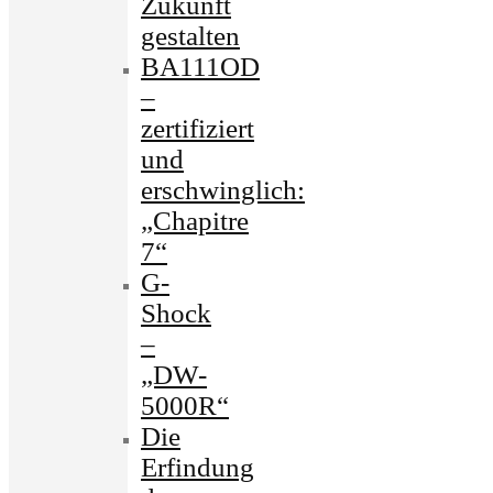
Zukunft
gestalten
BA111OD
–
zertifiziert
und
erschwinglich:
„Chapitre
7“
G-
Shock
–
„DW-
5000R“
Die
Erfindung