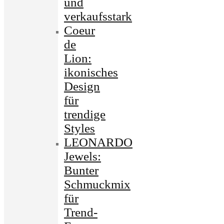
und
verkaufsstark
Coeur
de
Lion:
ikonisches
Design
für
trendige
Styles
LEONARDO
Jewels:
Bunter
Schmuckmix
für
Trend-