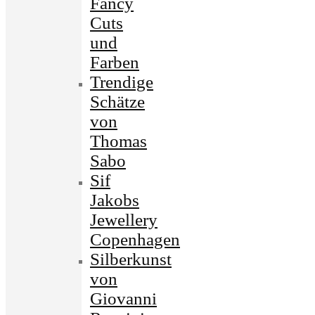
Fancy
Cuts
und
Farben
Trendige
Schätze
von
Thomas
Sabo
Sif
Jakobs
Jewellery
Copenhagen
Silberkunst
von
Giovanni