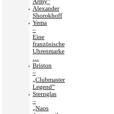
Army”
Alexander
Shorokhoff
Yema
–
Eine
französische
Uhrenmarke
…
Briston
–
„Clubmaster
Legend”
Sternglas
–
„Naos