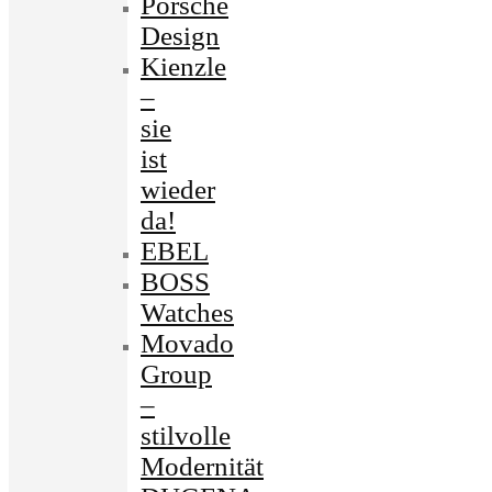
Porsche
Design
Kienzle
–
sie
ist
wieder
da!
EBEL
BOSS
Watches
Movado
Group
–
stilvolle
Modernität