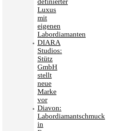
definierter
Luxus
mit
eigenen
Labordiamanten
DIARA
Studios:
Stütz
GmbH
stellt
neue
Marke
vor
Diavon:
Labordiamantschmuck
in