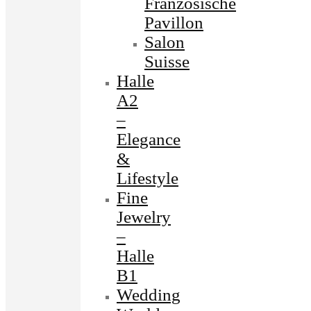
Französische
Pavillon
Salon
Suisse
Halle
A2
–
Elegance
&
Lifestyle
Fine
Jewelry
–
Halle
B1
Wedding