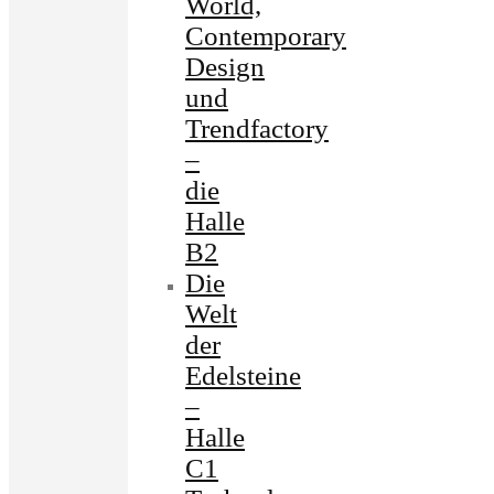
World,
Contemporary
Design
und
Trendfactory
–
die
Halle
B2
Die
Welt
der
Edelsteine
–
Halle
C1