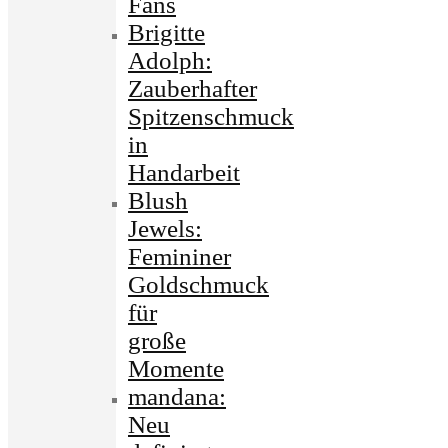
Fans
Brigitte
Adolph:
Zauberhafter
Spitzenschmuck
in
Handarbeit
Blush
Jewels:
Femininer
Goldschmuck
für
große
Momente
mandana:
Neu