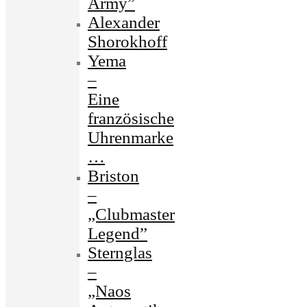
Army”
Alexander
Shorokhoff
Yema
–
Eine
französische
Uhrenmarke
…
Briston
–
„Clubmaster
Legend”
Sternglas
–
„Naos