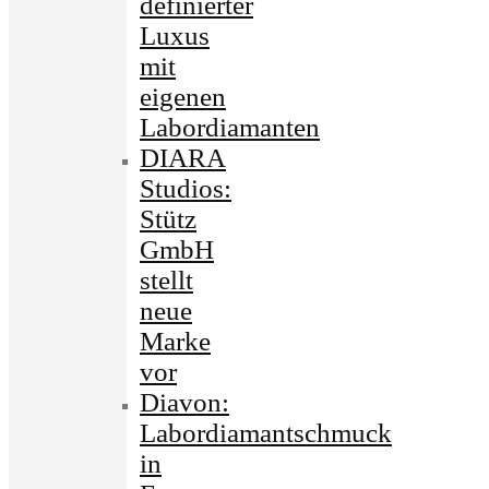
definierter
Luxus
mit
eigenen
Labordiamanten
DIARA
Studios:
Stütz
GmbH
stellt
neue
Marke
vor
Diavon:
Labordiamantschmuck
in