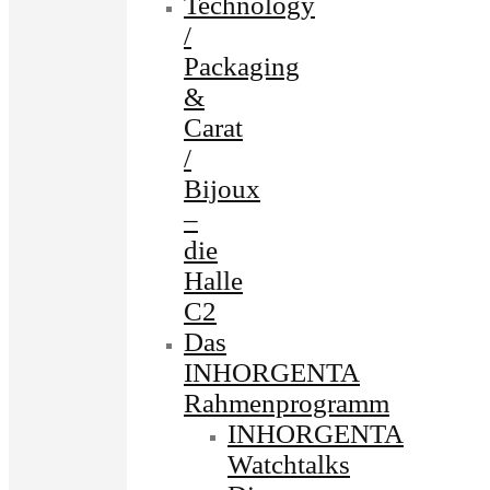
Technology
/
Packaging
&
Carat
/
Bijoux
–
die
Halle
C2
Das
INHORGENTA
Rahmenprogramm
INHORGENTA
Watchtalks