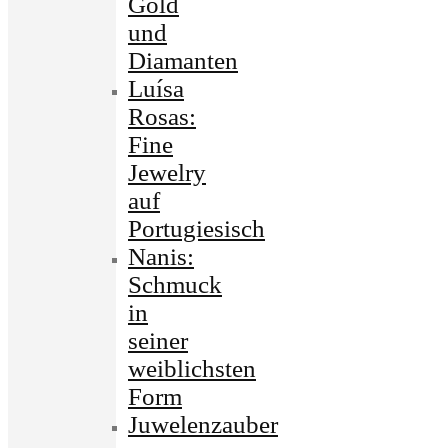
Gold
und
Diamanten
Luísa
Rosas:
Fine
Jewelry
auf
Portugiesisch
Nanis:
Schmuck
in
seiner
weiblichsten
Form
Juwelenzauber