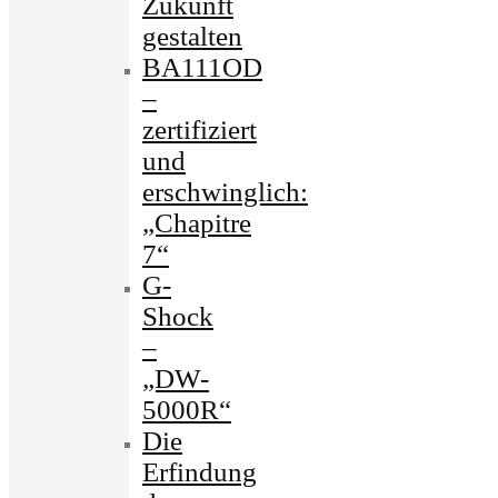
Zukunft
gestalten
BA111OD
–
zertifiziert
und
erschwinglich:
„Chapitre
7“
G-
Shock
–
„DW-
5000R“
Die
Erfindung