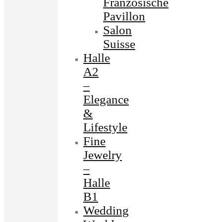
Französische
Pavillon
Salon
Suisse
Halle
A2
–
Elegance
&
Lifestyle
Fine
Jewelry
–
Halle
B1
Wedding