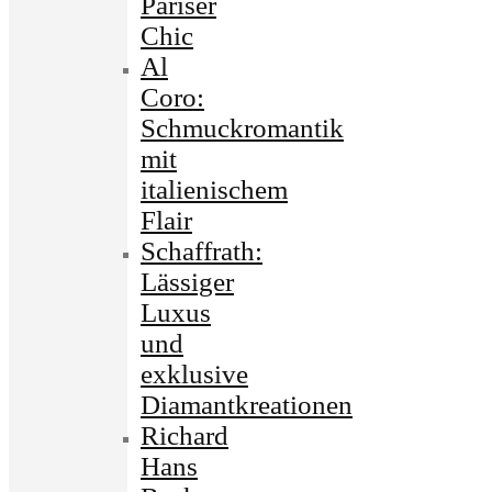
Pariser
Chic
Al
Coro:
Schmuckromantik
mit
italienischem
Flair
Schaffrath:
Lässiger
Luxus
und
exklusive
Diamantkreationen
Richard
Hans