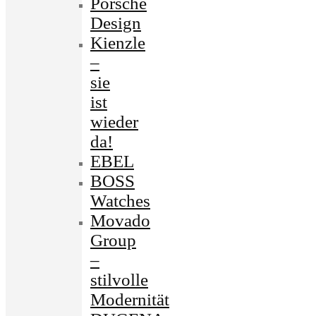
Porsche
Design
Kienzle
–
sie
ist
wieder
da!
EBEL
BOSS
Watches
Movado
Group
–
stilvolle
Modernität