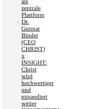
als
zentrale
Plattform
Dr.
Gunnar
Binder
(CEO
CHRIST)
x
INSIGHT:
Christ
wird
hochwertiger
und
expandiert
weiter