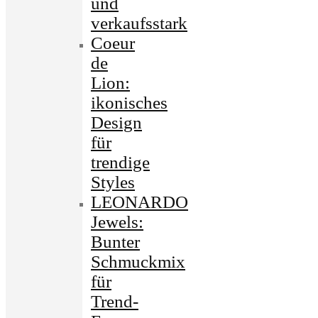
und
verkaufsstark
Coeur
de
Lion:
ikonisches
Design
für
trendige
Styles
LEONARDO
Jewels:
Bunter
Schmuckmix
für
Trend-