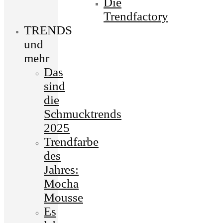
Die
Trendfactory
TRENDS
und
mehr
Das
sind
die
Schmucktrends
2025
Trendfarbe
des
Jahres:
Mocha
Mousse
Es