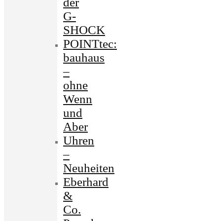
der
G-
SHOCK
POINTtec:
bauhaus
–
ohne
Wenn
und
Aber
Uhren
–
Neuheiten
Eberhard
&
Co.