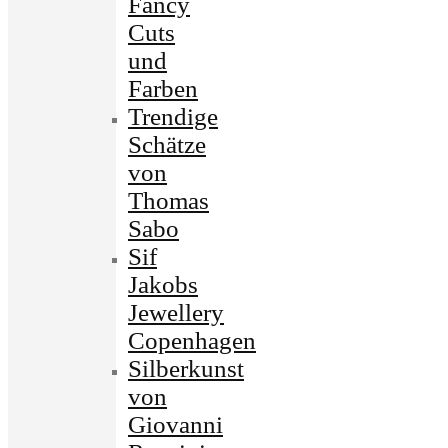
Fancy
Cuts
und
Farben
Trendige
Schätze
von
Thomas
Sabo
Sif
Jakobs
Jewellery
Copenhagen
Silberkunst
von
Giovanni