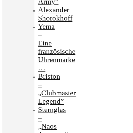
Army”
Alexander
Shorokhoff
Yema
–
Eine
französische
Uhrenmarke
…
Briston
–
„Clubmaster
Legend”
Sternglas
–
„Naos