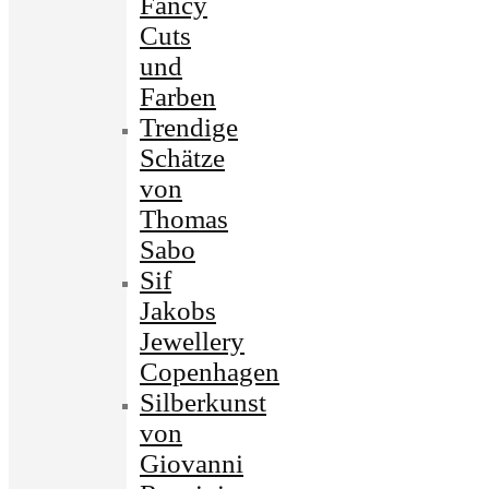
Fancy
Cuts
und
Farben
Trendige
Schätze
von
Thomas
Sabo
Sif
Jakobs
Jewellery
Copenhagen
Silberkunst
von
Giovanni