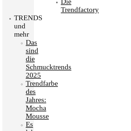
Die
Trendfactory
TRENDS
und
mehr
Das
sind
die
Schmucktrends
2025
Trendfarbe
des
Jahres:
Mocha
Mousse
Es