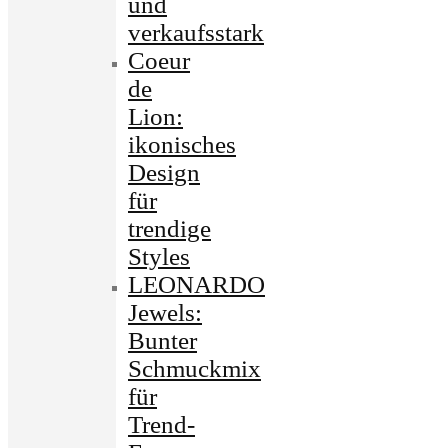
und
verkaufsstark
Coeur
de
Lion:
ikonisches
Design
für
trendige
Styles
LEONARDO
Jewels:
Bunter
Schmuckmix
für
Trend-