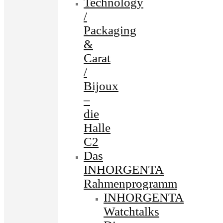
Technology
/
Packaging
&
Carat
/
Bijoux
–
die
Halle
C2
Das
INHORGENTA
Rahmenprogramm
INHORGENTA
Watchtalks