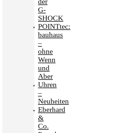
der
G-
SHOCK
POINTtec:
bauhaus
–
ohne
Wenn
und
Aber
Uhren
–
Neuheiten
Eberhard
&
Co.