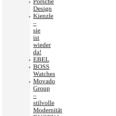
Porsche
Design
Kienzle
–
sie
ist
wieder
da!
EBEL
BOSS
Watches
Movado
Group
–
stilvolle
Modernität