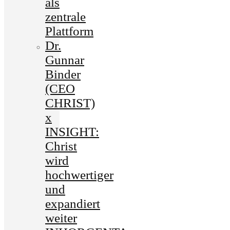
als
zentrale
Plattform
Dr.
Gunnar
Binder
(CEO
CHRIST)
x
INSIGHT:
Christ
wird
hochwertiger
und
expandiert
weiter