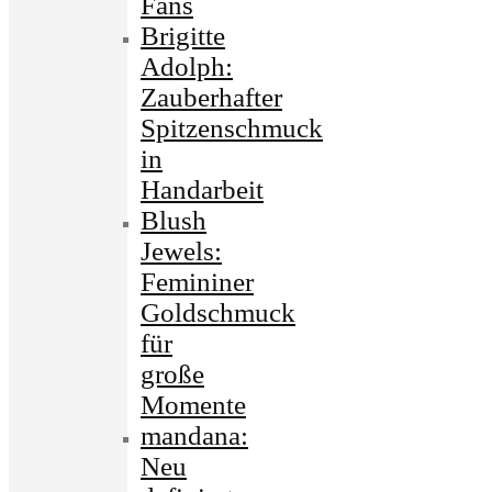
Fans
Brigitte
Adolph:
Zauberhafter
Spitzenschmuck
in
Handarbeit
Blush
Jewels:
Femininer
Goldschmuck
für
große
Momente
mandana:
Neu