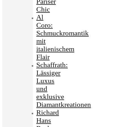
Pariser
Chic
Al
Coro:
Schmuckromantik
mit
italienischem
Flair
Schaffrath:
Lässiger
Luxus
und
exklusive
Diamantkreationen
Richard
Hans