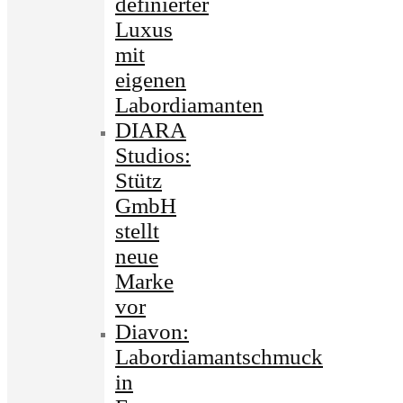
definierter
Luxus
mit
eigenen
Labordiamanten
DIARA
Studios:
Stütz
GmbH
stellt
neue
Marke
vor
Diavon:
Labordiamantschmuck
in