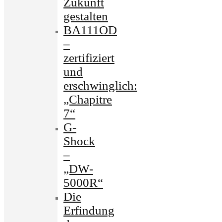
Zukunft
gestalten
BA111OD
–
zertifiziert
und
erschwinglich:
„Chapitre
7“
G-
Shock
–
„DW-
5000R“
Die
Erfindung