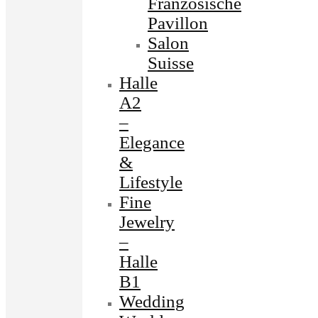
Französische
Pavillon
Salon
Suisse
Halle
A2
–
Elegance
&
Lifestyle
Fine
Jewelry
–
Halle
B1
Wedding