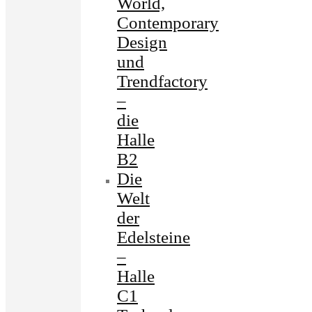
World,
Contemporary
Design
und
Trendfactory
–
die
Halle
B2
Die
Welt
der
Edelsteine
–
Halle
C1