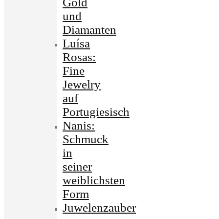
Gold
und
Diamanten
Luísa
Rosas:
Fine
Jewelry
auf
Portugiesisch
Nanis:
Schmuck
in
seiner
weiblichsten
Form
Juwelenzauber