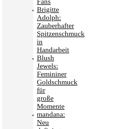
Fans
Brigitte
Adolph:
Zauberhafter
Spitzenschmuck
in
Handarbeit
Blush
Jewels:
Femininer
Goldschmuck
für
große
Momente
mandana:
Neu