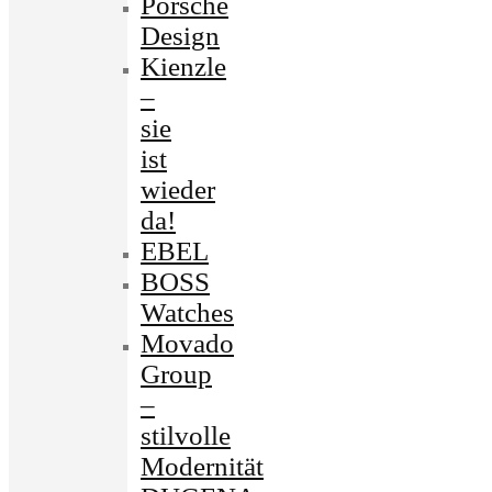
Porsche
Design
Kienzle
–
sie
ist
wieder
da!
EBEL
BOSS
Watches
Movado
Group
–
stilvolle
Modernität