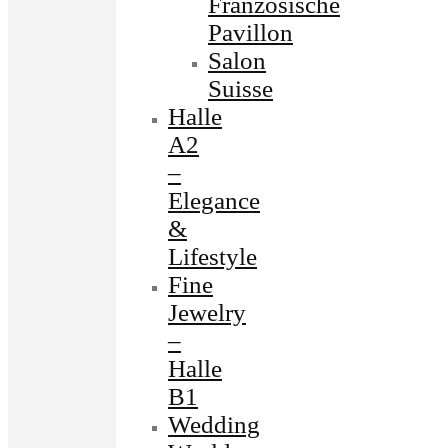
Französische
Pavillon
Salon
Suisse
Halle
A2
–
Elegance
&
Lifestyle
Fine
Jewelry
–
Halle
B1
Wedding