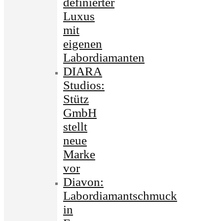
definierter
Luxus
mit
eigenen
Labordiamanten
DIARA
Studios:
Stütz
GmbH
stellt
neue
Marke
vor
Diavon:
Labordiamantschmuck
in