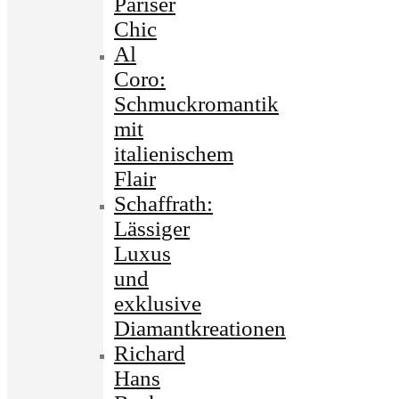
Pariser
Chic
Al
Coro:
Schmuckromantik
mit
italienischem
Flair
Schaffrath:
Lässiger
Luxus
und
exklusive
Diamantkreationen
Richard
Hans