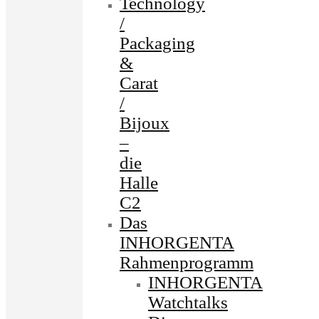
Technology
/
Packaging
&
Carat
/
Bijoux
–
die
Halle
C2
Das
INHORGENTA
Rahmenprogramm
INHORGENTA
Watchtalks