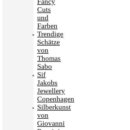
Fancy
Cuts
und
Farben
Trendige
Schätze
von
Thomas
Sabo
Sif
Jakobs
Jewellery
Copenhagen
Silberkunst
von
Giovanni