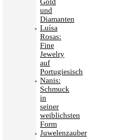
Gold
und
Diamanten
Luísa
Rosas:
Fine
Jewelry
auf
Portugiesisch
Nanis:
Schmuck
in
seiner
weiblichsten
Form
Juwelenzauber