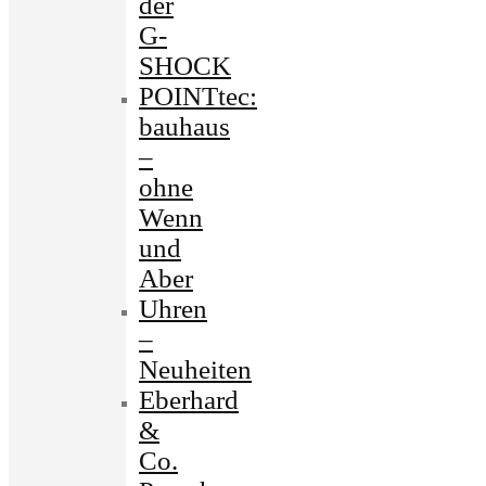
der
G-
SHOCK
POINTtec:
bauhaus
–
ohne
Wenn
und
Aber
Uhren
–
Neuheiten
Eberhard
&
Co.