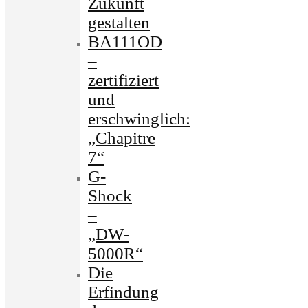
Zukunft
gestalten
BA111OD
–
zertifiziert
und
erschwinglich:
„Chapitre
7“
G-
Shock
–
„DW-
5000R“
Die
Erfindung