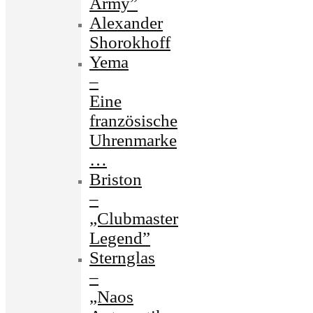
Army”
Alexander
Shorokhoff
Yema
–
Eine
französische
Uhrenmarke
…
Briston
–
„Clubmaster
Legend”
Sternglas
–
„Naos