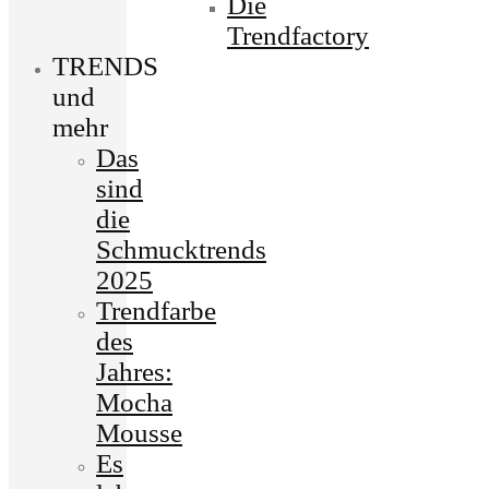
Die
Trendfactory
TRENDS
und
mehr
Das
sind
die
Schmucktrends
2025
Trendfarbe
des
Jahres:
Mocha
Mousse
Es