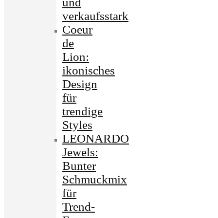
und
verkaufsstark
Coeur
de
Lion:
ikonisches
Design
für
trendige
Styles
LEONARDO
Jewels:
Bunter
Schmuckmix
für
Trend-