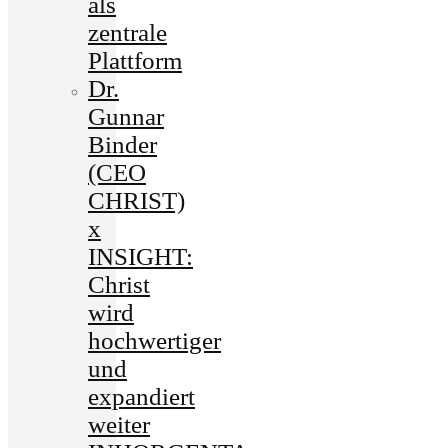
als
zentrale
Plattform
Dr.
Gunnar
Binder
(CEO
CHRIST)
x
INSIGHT:
Christ
wird
hochwertiger
und
expandiert
weiter