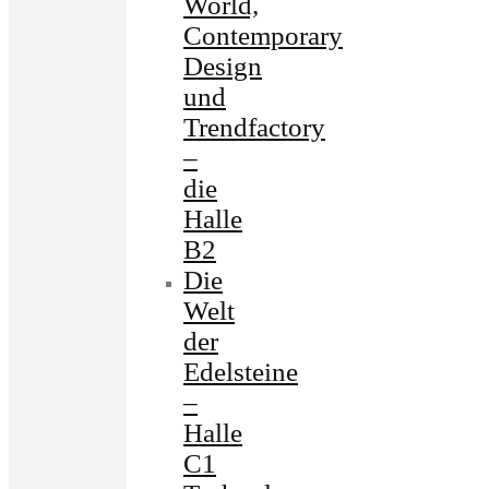
World,
Contemporary
Design
und
Trendfactory
–
die
Halle
B2
Die
Welt
der
Edelsteine
–
Halle
C1