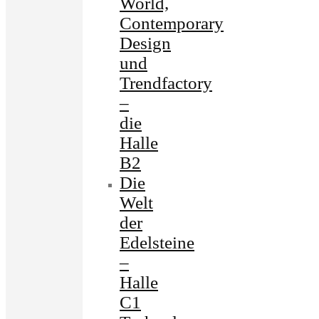
World,
Contemporary
Design
und
Trendfactory
–
die
Halle
B2
Die
Welt
der
Edelsteine
–
Halle
C1