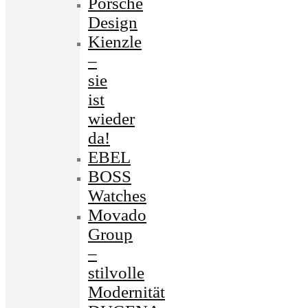
Porsche
Design
Kienzle
–
sie
ist
wieder
da!
EBEL
BOSS
Watches
Movado
Group
–
stilvolle
Modernität