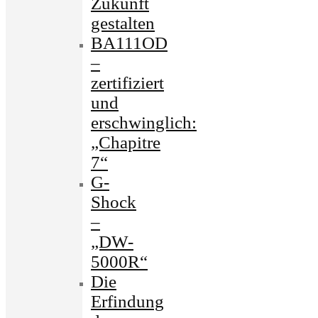
Zukunft
gestalten
BA111OD
–
zertifiziert
und
erschwinglich:
„Chapitre
7“
G-
Shock
–
„DW-
5000R“
Die
Erfindung