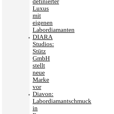
definierter
Luxus
mit
eigenen
Labordiamanten
DIARA
Studios:
Stütz
GmbH
stellt
neue
Marke
vor
Diavon:
Labordiamantschmuck
in