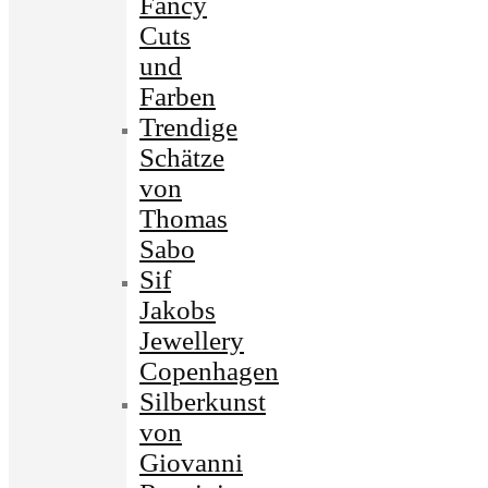
Fancy
Cuts
und
Farben
Trendige
Schätze
von
Thomas
Sabo
Sif
Jakobs
Jewellery
Copenhagen
Silberkunst
von
Giovanni