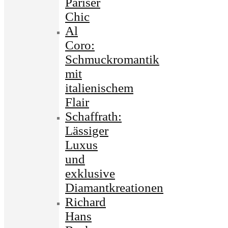
Pariser
Chic
Al
Coro:
Schmuckromantik
mit
italienischem
Flair
Schaffrath:
Lässiger
Luxus
und
exklusive
Diamantkreationen
Richard
Hans