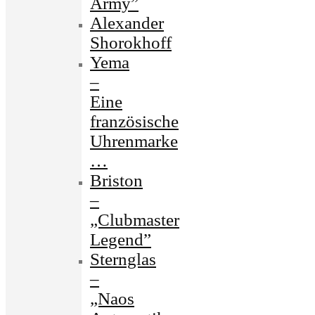
Army”
Alexander
Shorokhoff
Yema
–
Eine
französische
Uhrenmarke
…
Briston
–
„Clubmaster
Legend”
Sternglas
–
„Naos