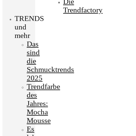
Die
Trendfactory
TRENDS
und
mehr
Das
sind
die
Schmucktrends
2025
Trendfarbe
des
Jahres:
Mocha
Mousse
Es