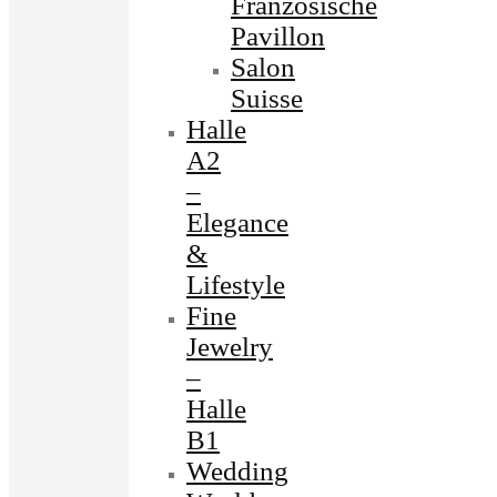
Französische
Pavillon
Salon
Suisse
Halle
A2
–
Elegance
&
Lifestyle
Fine
Jewelry
–
Halle
B1
Wedding