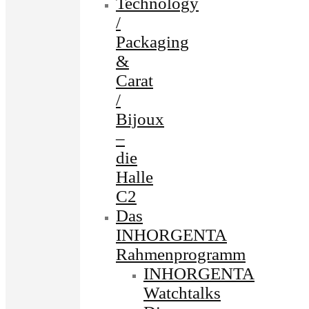
Technology
/
Packaging
&
Carat
/
Bijoux
–
die
Halle
C2
Das
INHORGENTA
Rahmenprogramm
INHORGENTA
Watchtalks