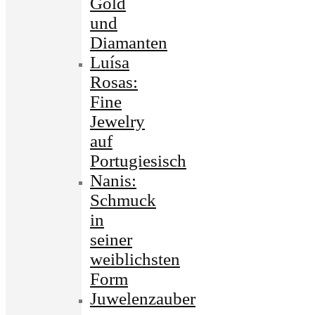
Gold
und
Diamanten
Luísa
Rosas:
Fine
Jewelry
auf
Portugiesisch
Nanis:
Schmuck
in
seiner
weiblichsten
Form
Juwelenzauber