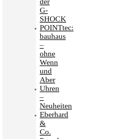
der
G-
SHOCK
POINTtec:
bauhaus
–
ohne
Wenn
und
Aber
Uhren
–
Neuheiten
Eberhard
&
Co.