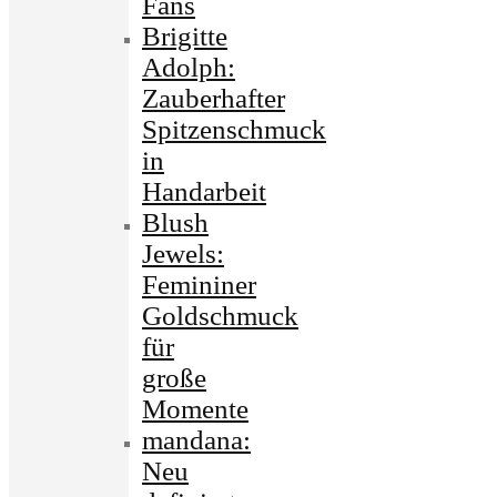
Fans
Brigitte
Adolph:
Zauberhafter
Spitzenschmuck
in
Handarbeit
Blush
Jewels:
Femininer
Goldschmuck
für
große
Momente
mandana:
Neu