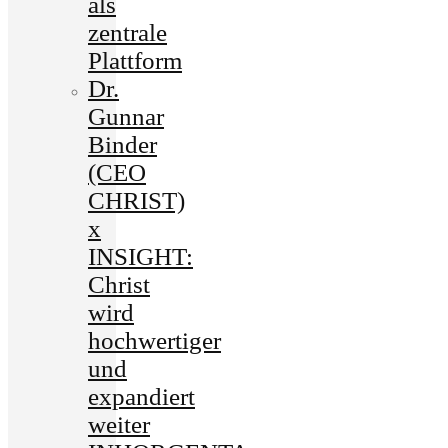
als
zentrale
Plattform
Dr.
Gunnar
Binder
(CEO
CHRIST)
x
INSIGHT:
Christ
wird
hochwertiger
und
expandiert
weiter