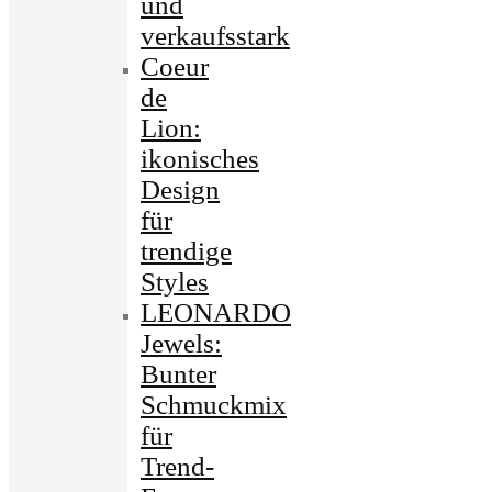
und
verkaufsstark
Coeur
de
Lion:
ikonisches
Design
für
trendige
Styles
LEONARDO
Jewels:
Bunter
Schmuckmix
für
Trend-