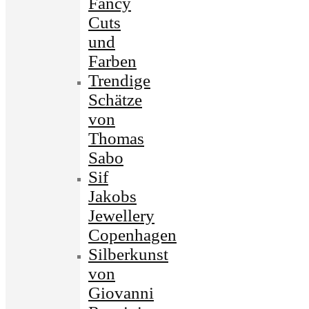
Fancy
Cuts
und
Farben
Trendige
Schätze
von
Thomas
Sabo
Sif
Jakobs
Jewellery
Copenhagen
Silberkunst
von
Giovanni