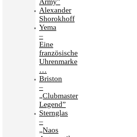
Army”
Alexander
Shorokhoff
Yema
–
Eine
französische
Uhrenmarke
…
Briston
–
„Clubmaster
Legend”
Sternglas
–
„Naos