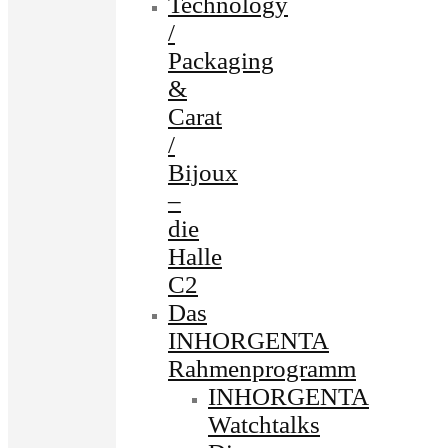
Technology
/
Packaging
&
Carat
/
Bijoux
–
die
Halle
C2
Das
INHORGENTA
Rahmenprogramm
INHORGENTA
Watchtalks