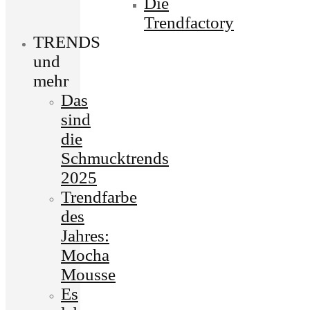
Die
Trendfactory
TRENDS
und
mehr
Das
sind
die
Schmucktrends
2025
Trendfarbe
des
Jahres:
Mocha
Mousse
Es