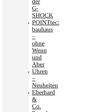
der
G-
SHOCK
POINTtec:
bauhaus
–
ohne
Wenn
und
Aber
Uhren
–
Neuheiten
Eberhard
&
Co.