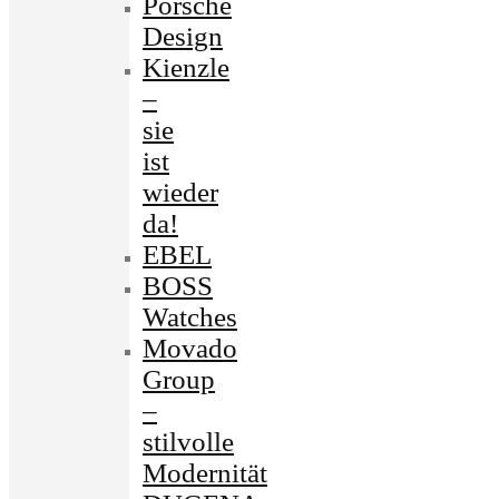
Porsche
Design
Kienzle
–
sie
ist
wieder
da!
EBEL
BOSS
Watches
Movado
Group
–
stilvolle
Modernität