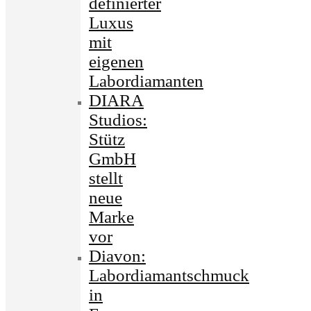
definierter
Luxus
mit
eigenen
Labordiamanten
DIARA
Studios:
Stütz
GmbH
stellt
neue
Marke
vor
Diavon:
Labordiamantschmuck
in