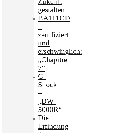
Zukunft
gestalten
BA111OD
–
zertifiziert
und
erschwinglich:
„Chapitre
7“
G-
Shock
–
„DW-
5000R“
Die
Erfindung