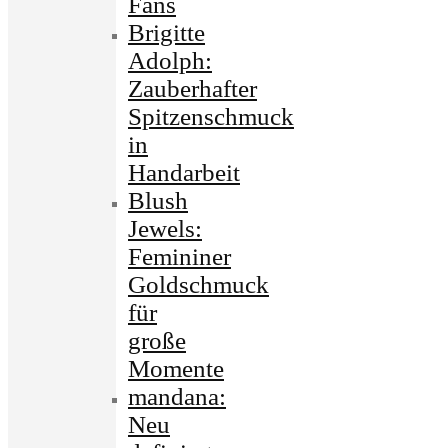
Fans
Brigitte
Adolph:
Zauberhafter
Spitzenschmuck
in
Handarbeit
Blush
Jewels:
Femininer
Goldschmuck
für
große
Momente
mandana:
Neu