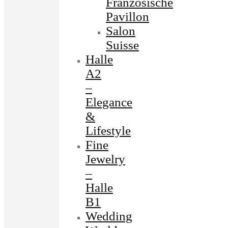
Französische
Pavillon
Salon
Suisse
Halle
A2
–
Elegance
&
Lifestyle
Fine
Jewelry
–
Halle
B1
Wedding