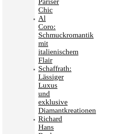
Pariser
Chic
Al
Coro:
Schmuckromantik
mit
italienischem
Flair
Schaffrath:
Lässiger
Luxus
und
exklusive
Diamantkreationen
Richard
Hans