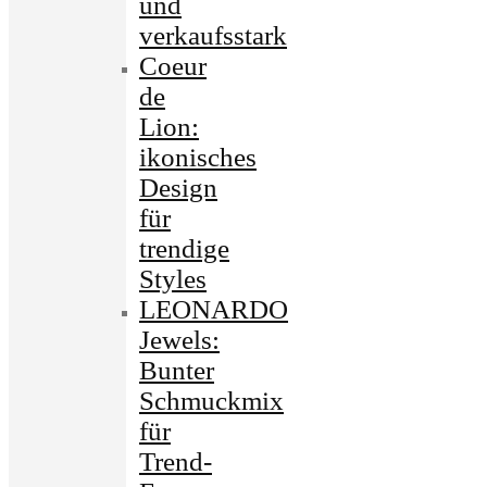
und
verkaufsstark
Coeur
de
Lion:
ikonisches
Design
für
trendige
Styles
LEONARDO
Jewels:
Bunter
Schmuckmix
für
Trend-