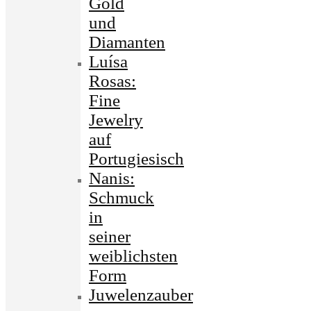
Gold
und
Diamanten
Luísa
Rosas:
Fine
Jewelry
auf
Portugiesisch
Nanis:
Schmuck
in
seiner
weiblichsten
Form
Juwelenzauber