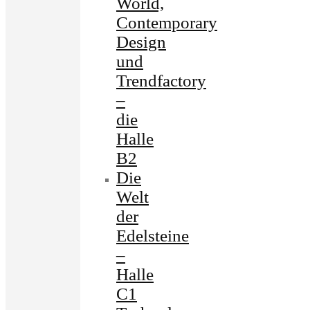
World,
Contemporary
Design
und
Trendfactory
–
die
Halle
B2
Die
Welt
der
Edelsteine
–
Halle
C1