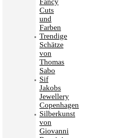
Fancy
Cuts
und
Farben
Trendige
Schätze
von
Thomas
Sabo
Sif
Jakobs
Jewellery
Copenhagen
Silberkunst
von
Giovanni