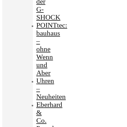
der
G-
SHOCK
POINTtec:
bauhaus
–
ohne
Wenn
und
Aber
Uhren
–
Neuheiten
Eberhard
&
Co.