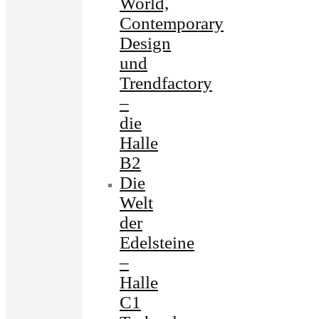
World,
Contemporary
Design
und
Trendfactory
–
die
Halle
B2
Die
Welt
der
Edelsteine
–
Halle
C1