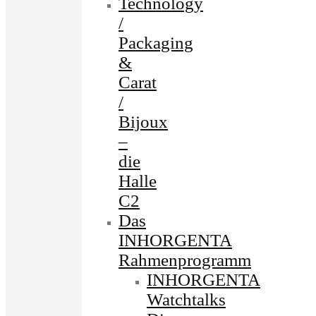
Technology
/
Packaging
&
Carat
/
Bijoux
–
die
Halle
C2
Das
INHORGENTA
Rahmenprogramm
INHORGENTA
Watchtalks