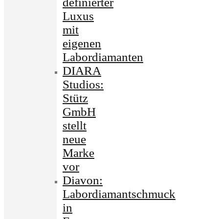
definierter
Luxus
mit
eigenen
Labordiamanten
DIARA
Studios:
Stütz
GmbH
stellt
neue
Marke
vor
Diavon:
Labordiamantschmuck
in