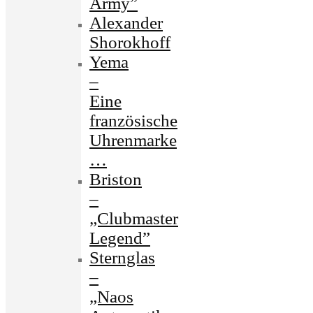
Army”
Alexander
Shorokhoff
Yema
–
Eine
französische
Uhrenmarke
…
Briston
–
„Clubmaster
Legend”
Sternglas
–
„Naos