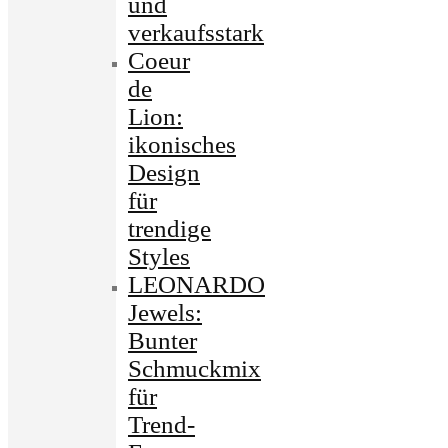
und
verkaufsstark
Coeur
de
Lion:
ikonisches
Design
für
trendige
Styles
LEONARDO
Jewels:
Bunter
Schmuckmix
für
Trend-