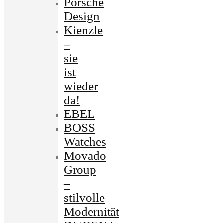
Porsche
Design
Kienzle
–
sie
ist
wieder
da!
EBEL
BOSS
Watches
Movado
Group
–
stilvolle
Modernität