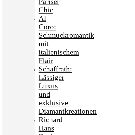
Pariser
Chic
Al
Coro:
Schmuckromantik
mit
italienischem
Flair
Schaffrath:
Lässiger
Luxus
und
exklusive
Diamantkreationen
Richard
Hans