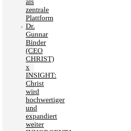
als
zentrale
Plattform
Dr.
Gunnar
Binder
(CEO
CHRIST)
x
INSIGHT:
Christ
wird
hochwertiger
und
expandiert
weiter