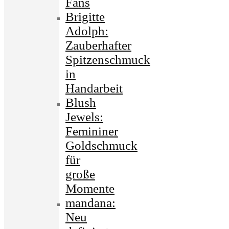
Fans
Brigitte
Adolph:
Zauberhafter
Spitzenschmuck
in
Handarbeit
Blush
Jewels:
Femininer
Goldschmuck
für
große
Momente
mandana:
Neu