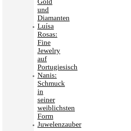
Gold
und
Diamanten
Luísa
Rosas:
Fine
Jewelry
auf
Portugiesisch
Nanis:
Schmuck
in
seiner
weiblichsten
Form
Juwelenzauber