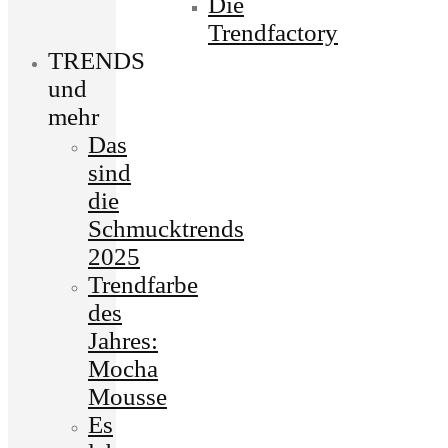
Die
Trendfactory
TRENDS
und
mehr
Das
sind
die
Schmucktrends
2025
Trendfarbe
des
Jahres:
Mocha
Mousse
Es