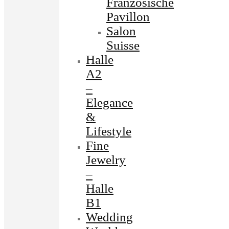
Französische
Pavillon
Salon
Suisse
Halle
A2
–
Elegance
&
Lifestyle
Fine
Jewelry
–
Halle
B1
Wedding