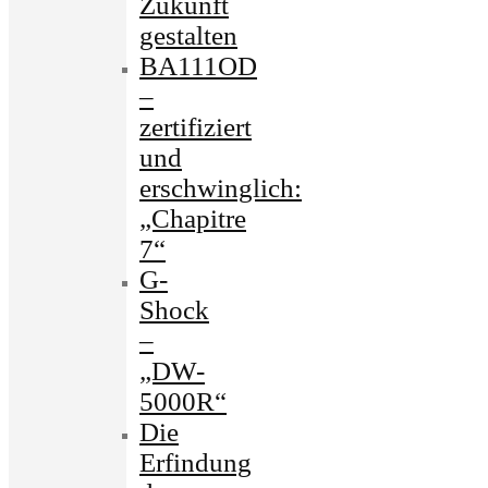
Zukunft
gestalten
BA111OD
–
zertifiziert
und
erschwinglich:
„Chapitre
7“
G-
Shock
–
„DW-
5000R“
Die
Erfindung