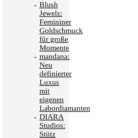
Blush
Jewels:
Femininer
Goldschmuck
für große
Momente
mandana:
Neu
definierter
Luxus
mit
eigenen
Labordiamanten
DIARA
Studios:
Stütz