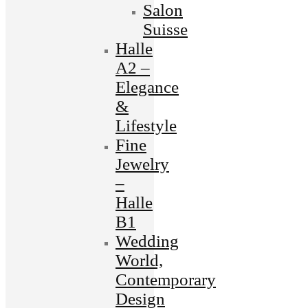
Salon
Suisse
Halle
A2 –
Elegance
&
Lifestyle
Fine
Jewelry
–
Halle
B1
Wedding
World,
Contemporary
Design