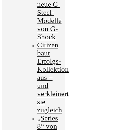
neue G-
Steel-
Modelle
von G-
Shock
Citizen
baut
Erfolgs-
Kollektion
aus –
und
verkleinert
sie
zugleich
„Series
8“ von