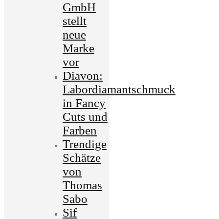
GmbH
stellt
neue
Marke
vor
Diavon:
Labordiamantschmuck
in Fancy
Cuts und
Farben
Trendige
Schätze
von
Thomas
Sabo
Sif