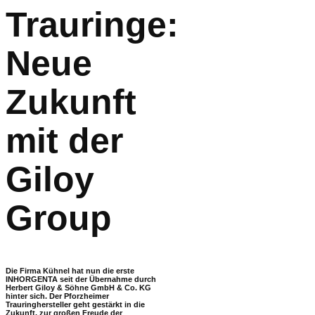
Trauringe:
Neue
Zukunft
mit der
Giloy
Group
Die Firma Kühnel hat nun die erste
INHORGENTA seit der Übernahme durch
Herbert Giloy & Söhne GmbH & Co. KG
hinter sich. Der Pforzheimer
Trauringhersteller geht gestärkt in die
Zukunft, zur großen Freude der