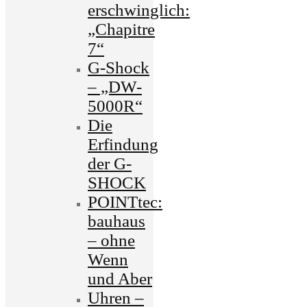
erschwinglich:
„Chapitre
7“
G-Shock
– „DW-
5000R“
Die
Erfindung
der G-
SHOCK
POINTtec:
bauhaus
– ohne
Wenn
und Aber
Uhren –