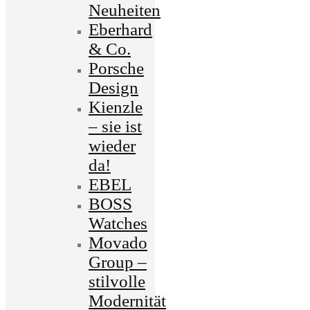
Neuheiten
Eberhard
& Co.
Porsche
Design
Kienzle
– sie ist
wieder
da!
EBEL
BOSS
Watches
Movado
Group –
stilvolle
Modernität